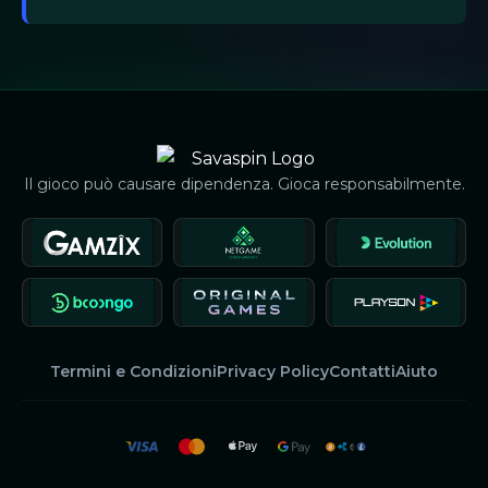
Il gioco può causare dipendenza. Gioca responsabilmente.
Termini e Condizioni
Privacy Policy
Contatti
Aiuto