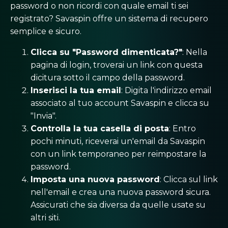
password o non ricordi con quale email ti sei
registrato? Savaspin offre un sistema di recupero
semplice e sicuro.
Clicca su "Password dimenticata?"
: Nella
pagina di login, troverai un link con questa
dicitura sotto il campo della password.
Inserisci la tua email
: Digita l'indirizzo email
associato al tuo account Savaspin e clicca su
"Invia".
Controlla la tua casella di posta
: Entro
pochi minuti, riceverai un'email da Savaspin
con un link temporaneo per reimpostare la
password.
Imposta una nuova password
: Clicca sul link
nell'email e crea una nuova password sicura.
Assicurati che sia diversa da quelle usate su
altri siti.