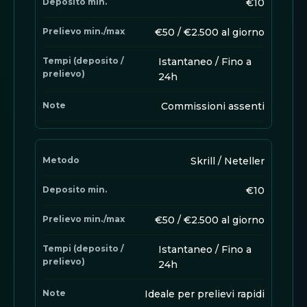
€10
€50 / €2.500 al giorno
Istantaneo / Fino a
24h
Commissioni assenti
Skrill / Neteller
€10
€50 / €2.500 al giorno
Istantaneo / Fino a
24h
Ideale per prelievi rapidi