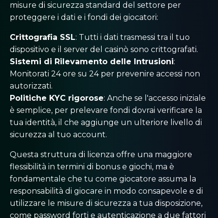
misure di sicurezza standard del settore per
proteggere i dati e i fondi dei giocatori:
Crittografia SSL
: Tutti i dati trasmessi tra il tuo
dispositivo e il server del casinò sono crittografati.
Sistemi di Rilevamento delle Intrusioni
:
Monitorati 24 ore su 24 per prevenire accessi non
autorizzati.
Politiche KYC rigorose
: Anche se l'accesso iniziale
è semplice, per prelevare fondi dovrai verificare la
tua identità, il che aggiunge un ulteriore livello di
sicurezza al tuo account.
Questa struttura di licenza offre una maggiore
flessibilità in termini di bonus e giochi, ma è
fondamentale che tu come giocatore assuma la
responsabilità di giocare in modo consapevole e di
utilizzare le misure di sicurezza a tua disposizione,
come password forti e autenticazione a due fattori