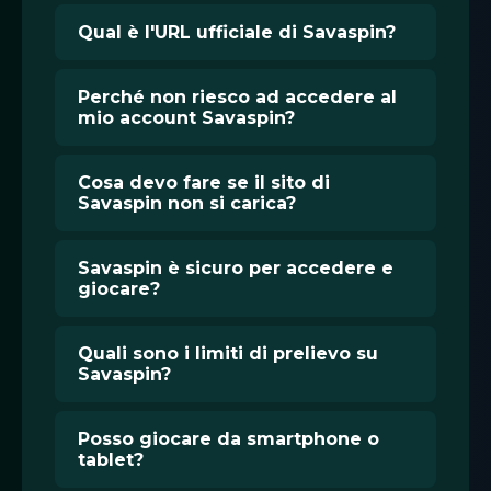
Qual è l'URL ufficiale di Savaspin?
L'URL principale citato in molte fonti
Perché non riesco ad accedere al
è
. Tuttavia, a causa
mio account Savaspin?
savaspin.co.uk
dell'uso di mirror, potresti accedere
tramite un dominio diverso. Verifica
Le cause più comuni sono: 1)
Cosa devo fare se il sito di
sempre i segni di sicurezza (SSL,
Password inserita in modo errato
Savaspin non si carica?
branding coerente) per assicurarti
(controlla maiuscole/minuscole). 2)
che sia un mirror ufficiale.
Email di registrazione non corretta.
Questo è un problema comune,
Savaspin è sicuro per accedere e
3) Il sito principale è
spesso legato a blocchi locali. La
giocare?
momentaneamente bloccato dal
soluzione è cercare un "mirror"
tuo ISP (prova un mirror). 4) Il tuo
attivo di Savaspin. Puoi trovarli
Savaspin utilizza la crittografia SSL e
Quali sono i limiti di prelievo su
account potrebbe essere
consultando guide aggiornate,
ha un sistema di sicurezza attivo.
Savaspin?
temporaneamente sospeso per
forum di giocatori o contattando
Tuttavia, opera con una licenza di
mancata verifica KYC. Prova prima il
direttamente il supporto clienti, che
Costa Rica, non AAMS. Ciò significa
I limiti di prelievo sono di
€2.500 al
Posso giocare da smartphone o
recupero password; se non
può fornirti un link alternativo
che non è soggetto alla stessa
giorno
,
€7.500 alla settimana
e
tablet?
funziona, contatta il supporto 24/7.
funzionante.
rigorosa supervisione dell'autorità
€15.000 al mese
. Il tempo di