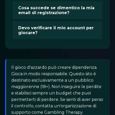
italiana. La sicurezza del tuo accesso
elaborazione interno è massimo 24
Sì, Savaspin è completamente
Cosa succede se dimentico la mia
dipende anche da te: usa una
ore, ma i tempi effettivi dipendono
ottimizzato per dispositivi mobili.
email di registrazione?
password complessa, non
dal metodo di pagamento scelto.
Puoi accedere al sito dal browser
condividerla e assicurati di accedere
del tuo smartphone o tablet senza
Se non ricordi l'email di
Devo verificare il mio account per
solo tramite link ufficiali o verificati.
bisogno di scaricare un'app
registrazione, l'unico modo per
giocare?
dedicata. L'interfaccia si adatta
recuperare l'accesso è contattare il
automaticamente alle dimensioni
supporto clienti 24/7. Fornisci loro il
Puoi giocare e depositare senza
dello schermo.
maggior numero di dettagli possibili
verifica immediata, ma per
(nome, cognome, data
prelevare le vincite dovrai
approssimativa di registrazione,
completare la procedura KYC (Know
Il gioco d'azzardo può creare dipendenza.
paese) per aiutarli a identificare il
Your Customer). Questo richiede
Gioca in modo responsabile. Questo sito è
tuo account.
l'invio di un documento d'identità
destinato esclusivamente a un pubblico
valido e di una prova di indirizzo
maggiorenne (18+). Non inseguire le perdite
(come una bolletta recente).
e stabilisci sempre un budget che puoi
permetterti di perdere. Se senti di aver perso
il controllo, contatta un'organizzazione di
supporto come Gambling Therapy.