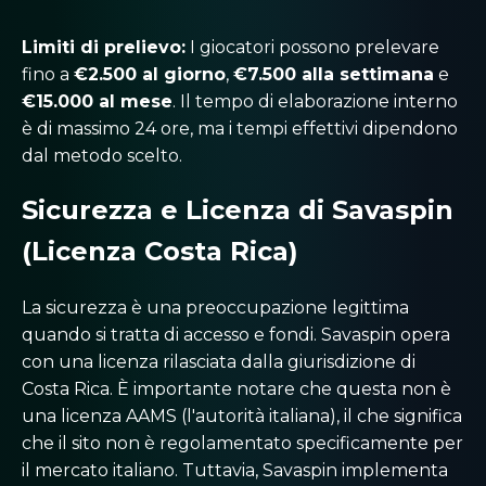
Limiti di prelievo:
I giocatori possono prelevare
fino a
€2.500 al giorno
,
€7.500 alla settimana
e
€15.000 al mese
. Il tempo di elaborazione interno
è di massimo 24 ore, ma i tempi effettivi dipendono
dal metodo scelto.
Sicurezza e Licenza di Savaspin
(Licenza Costa Rica)
La sicurezza è una preoccupazione legittima
quando si tratta di accesso e fondi. Savaspin opera
con una licenza rilasciata dalla giurisdizione di
Costa Rica. È importante notare che questa non è
una licenza AAMS (l'autorità italiana), il che significa
che il sito non è regolamentato specificamente per
il mercato italiano. Tuttavia, Savaspin implementa