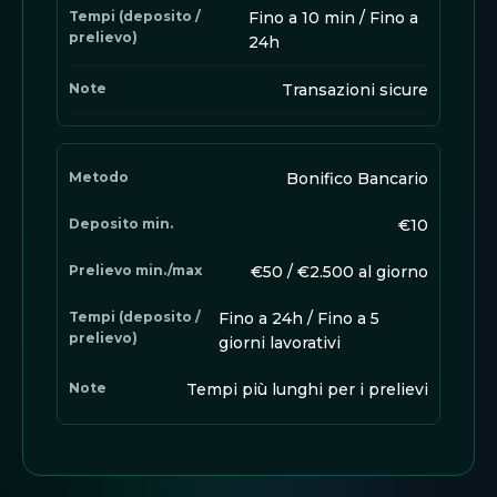
Fino a 10 min / Fino a
24h
Transazioni sicure
Bonifico Bancario
€10
€50 / €2.500 al giorno
Fino a 24h / Fino a 5
giorni lavorativi
Tempi più lunghi per i prelievi