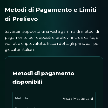
Metodi di Pagamento e Limiti
di Prelievo
Savaspin supporta una vasta gamma di metodi di
pagamento per depositi e prelievi, inclusi carte, e-
wallet e criptovalute. Ecco i dettagli principali per
giocatori italiani:
Metodi di pagamento
disponibili
Visa / Mastercard